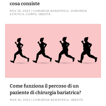
cosa consiste
NOV 22, 2023
|
CHIRURGIA BARIATRICA
,
CHIRURGIA
ESTETICA
,
CORPO
,
OBESITÀ
Come funziona il percoso di un
paziente di chirurgia bariatrica?
MAR 20, 2023
|
CHIRURGIA BARIATRICA
,
OBESITÀ