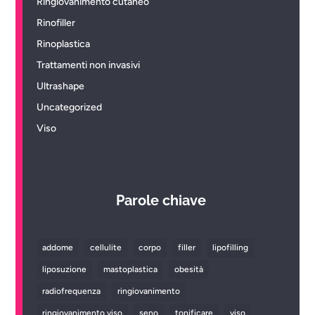
Ringiovanimento cutaneo
Rinofiller
Rinoplastica
Trattamenti non invasivi
Ultrashape
Uncategorized
Viso
Parole chiave
addome
cellulite
corpo
filler
lipofilling
liposuzione
mastoplastica
obesità
radiofrequenza
ringiovanimento
ringiovanimento viso
seno
tonificare
viso