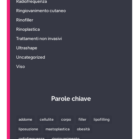
Radiofrequenza
Ringiovanimento cutaneo
Rinofiller
Rinoplastica
Trattamenti non invasivi
Ultrashape
Uncategorized
Viso
Parole chiave
addome
cellulite
corpo
filler
lipofilling
liposuzione
mastoplastica
obesità
radiofrequenza
ringiovanimento