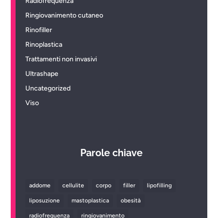
Radiofrequenza
Ringiovanimento cutaneo
Rinofiller
Rinoplastica
Trattamenti non invasivi
Ultrashape
Uncategorized
Viso
Parole chiave
addome
cellulite
corpo
filler
lipofilling
liposuzione
mastoplastica
obesità
radiofrequenza
ringiovanimento