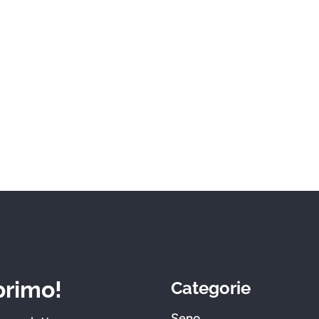
 primo!
Categorie
Seno