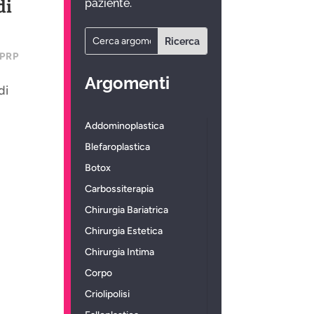
paziente.
di
PRP
Argomenti
di
Addominoplastica
Blefaroplastica
Botox
Carbossiterapia
Chirurgia Bariatrica
Chirurgia Estetica
Chirurgia Intima
Corpo
Criolipolisi