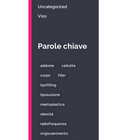
Uncategorized
Viso
Parole chiave
addome
cellulite
corpo
filler
lipofilling
liposuzione
mastoplastica
obesità
radiofrequenza
ringiovanimento