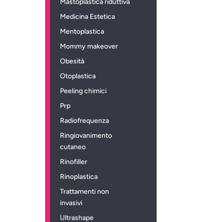
Mastoplastica riduttiva
Medicina Estetica
Mentoplastica
Mommy makeover
Obesità
Otoplastica
Peeling chimici
Prp
Radiofrequenza
Ringiovanimento
cutaneo
Rinofiller
Rinoplastica
Trattamenti non
invasivi
Ultrashape