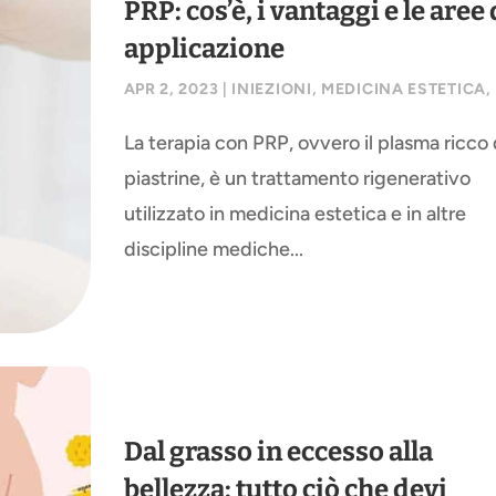
PRP: cos’è, i vantaggi e le aree 
applicazione
APR 2, 2023
|
INIEZIONI
,
MEDICINA ESTETICA
,
La terapia con PRP, ovvero il plasma ricco 
piastrine, è un trattamento rigenerativo
utilizzato in medicina estetica e in altre
discipline mediche...
Dal grasso in eccesso alla
bellezza: tutto ciò che devi