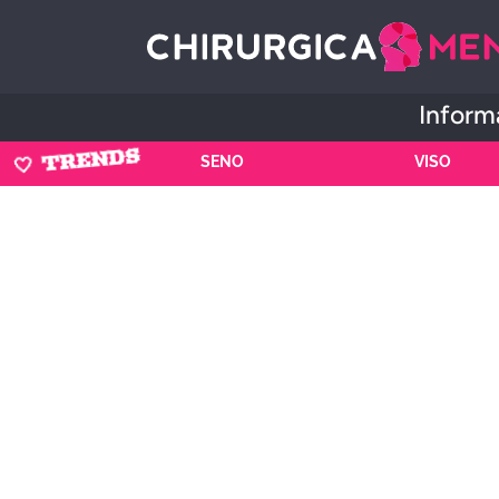
Informa
🤍 TRENDS
SENO
VISO