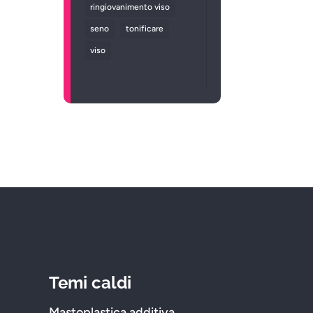
ringiovanimento viso
seno
tonificare
viso
Temi caldi
Mastoplastica additiva