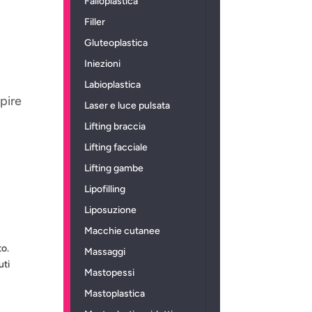
Falloplastica
Filler
Gluteoplastica
Iniezioni
Labioplastica
mpire
Laser e luce pulsata
Lifting braccia
Lifting facciale
Lifting gambe
Lipofilling
Liposuzione
Macchie cutanee
to.
Massaggi
uti
Mastopessi
Mastoplastica