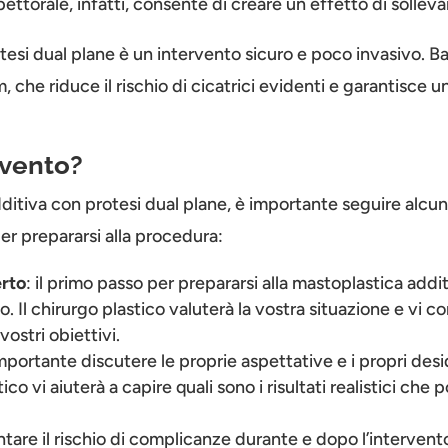
pettorale, infatti, consente di creare un effetto di sollev
otesi dual plane è un intervento sicuro e poco invasivo. 
, che riduce il rischio di cicatrici evidenti e garantisce 
rvento?
dditiva con protesi dual plane, è importante seguire alcun
 per prepararsi alla procedura:
erto
: il primo passo per prepararsi alla mastoplastica addi
o. Il chirurgo plastico valuterà la vostra situazione e vi c
vostri obiettivi.
importante discutere le proprie aspettative e i propri desid
stico vi aiuterà a capire quali sono i risultati realistici c
are il rischio di complicanze durante e dopo l’intervento.