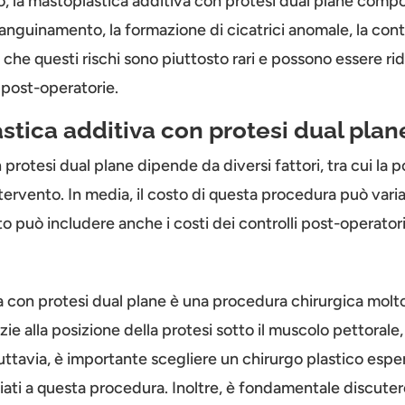
 la mastoplastica additiva con protesi dual plane comporta 
anguinamento, la formazione di cicatrici anomale, la contr
e che questi rischi sono piuttosto rari e possono essere r
 post-operatorie.
stica additiva con protesi dual plan
protesi dual plane dipende da diversi fattori, tra cui la po
intervento. In media, il costo di questa procedura può var
può includere anche i costi dei controlli post-operatori
va con protesi dual plane è una procedura chirurgica molt
ie alla posizione della protesi sotto il muscolo pettorale,
uttavia, è importante scegliere un chirurgo plastico esper
iati a questa procedura. Inoltre, è fondamentale discutere