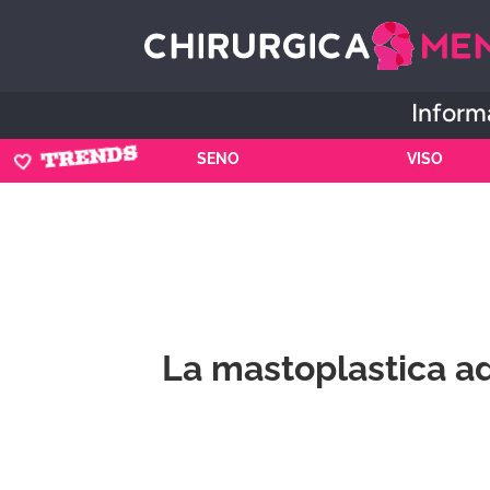
Informa
🤍 TRENDS
SENO
VISO
La mastoplastica add