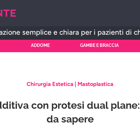
zione semplice e chiara per i pazienti di c
ADDOME
GAMBE E BRACCIA
Chirurgia Estetica
|
Mastoplastica
itiva con protesi dual plane:
da sapere