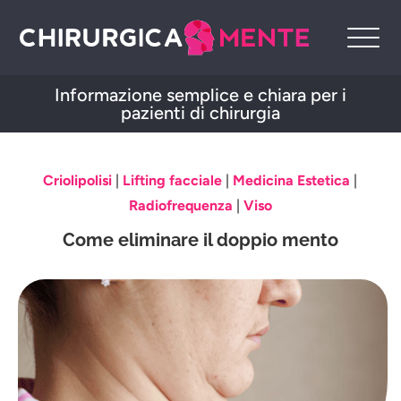
Informazione semplice e chiara per i
pazienti di chirurgia
Criolipolisi
|
Lifting facciale
|
Medicina Estetica
|
Radiofrequenza
|
Viso
Come eliminare il doppio mento