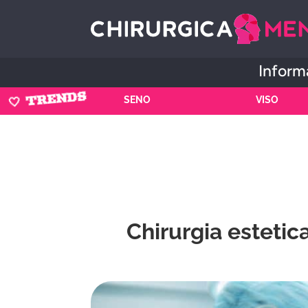
Informa
🤍 TRENDS
SENO
VISO
Chirurgia estetica