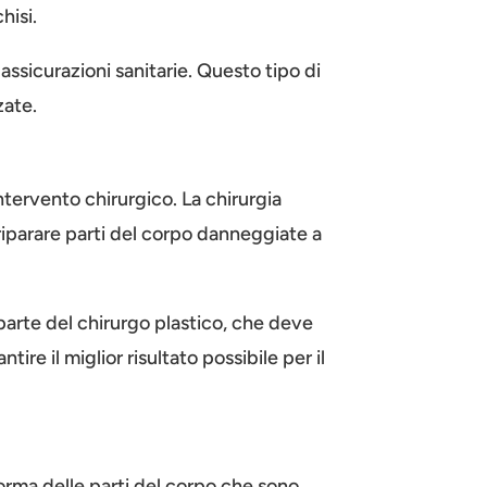
hisi.
assicurazioni sanitarie. Questo tipo di
zate.
’intervento chirurgico. La chirurgia
 riparare parti del corpo danneggiate a
 parte del chirurgo plastico, che deve
e il miglior risultato possibile per il
 forma delle parti del corpo che sono