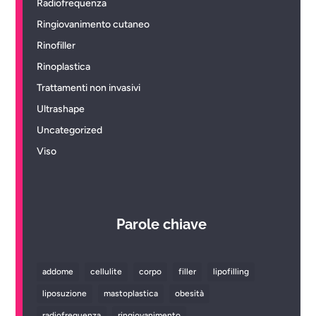
Radiofrequenza
Ringiovanimento cutaneo
Rinofiller
Rinoplastica
Trattamenti non invasivi
Ultrashape
Uncategorized
Viso
Parole chiave
addome
cellulite
corpo
filler
lipofilling
liposuzione
mastoplastica
obesità
radiofrequenza
ringiovanimento