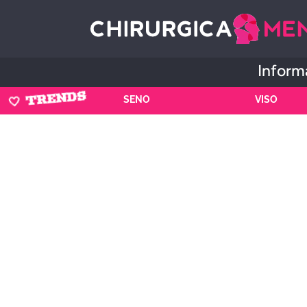
Informa
🤍 TRENDS
SENO
VISO