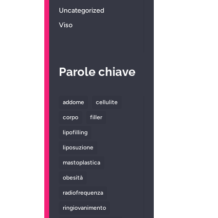
Uncategorized
Viso
Parole chiave
addome
cellulite
corpo
filler
lipofilling
liposuzione
mastoplastica
obesità
radiofrequenza
ringiovanimento