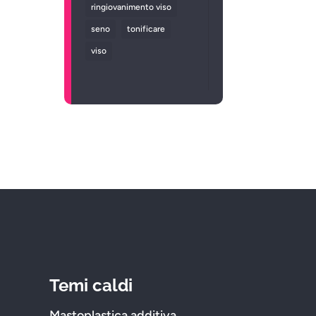
ringiovanimento viso
seno
tonificare
viso
Temi caldi
Mastoplastica additiva