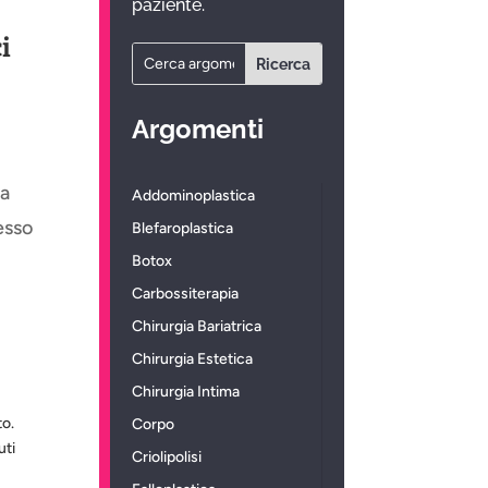
paziente.
i
Argomenti
ia
Addominoplastica
esso
Blefaroplastica
Botox
Carbossiterapia
Chirurgia Bariatrica
Chirurgia Estetica
Chirurgia Intima
to.
Corpo
uti
Criolipolisi