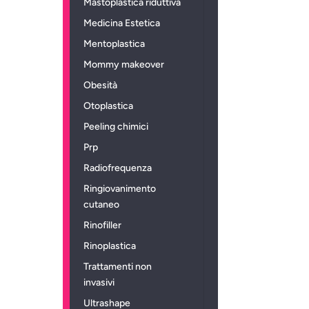
Mastoplastica riduttiva
Medicina Estetica
Mentoplastica
Mommy makeover
Obesità
Otoplastica
Peeling chimici
Prp
Radiofrequenza
Ringiovanimento
cutaneo
Rinofiller
Rinoplastica
Trattamenti non
invasivi
Ultrashape