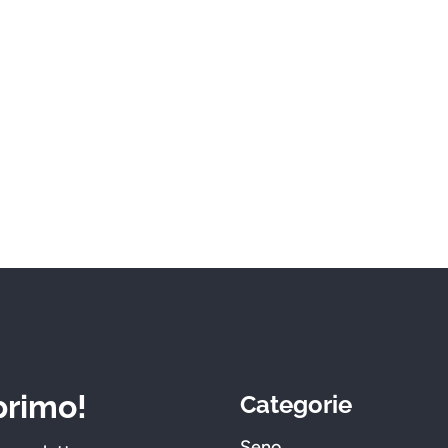
 primo!
Categorie
Seno